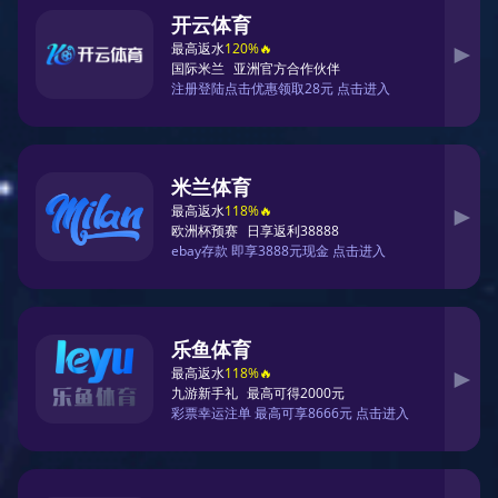
Posted On:
2026-03-06 23:05:15
Certainly! Here's a structured outline and content for the
requested article on Shandong Luneng's foreign player lineup
analysis and its impact on team tactics.
### 文章摘要
本文旨在深入分析山东鲁能足球俱乐部的外援阵容，探讨这
些外援对球队战术风格的影响。通过对每位外援的个人特
点、位置布置及其在比赛中的角色分析，揭示他们在整体战
术体系中的作用和价值。文章还将探讨外援们如何在中超联
赛及亚冠赛场上展现出的不同战术变化，以及他们对球队进
攻和防守风格的塑造效应。