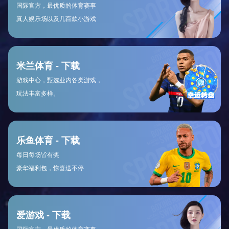
总结：
山东鲁能足球俱乐部凭借其多年来在外援引进和战术组织上
的积累，成功塑造出了具有明显特色的球队战术风格。外援
们不仅在技战术层面上发挥了重要作用，还通过与本土球员
的协同作战，共同提升了球队在国内外赛事中的竞争力。
通过深入分析各位外援的特点和角色定位，以及他们在不同
赛事场合中的表现，不难看出他们对球队整体战术风格的深
远影响。未来，随着中超联赛和亚冠赛事的发展，外援在山
东鲁能的角色和作用将继续扮演着至关重要的角色。
这篇文章能帮到你吗？如果需要调整内容或者有其他问题，
请告诉我。
Prev Post
Next Post