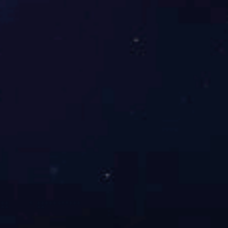
邮箱
*
网址
Save my name, email, and website in this browser
for the next time I comment.