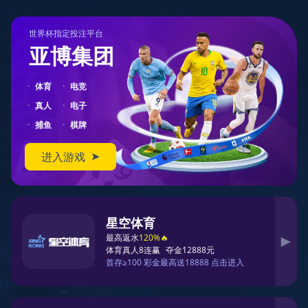
体育明星
Home
鲁能外援阵容分析与球队战术影响探讨
鲁能外援阵容分析与球队战术影响探讨