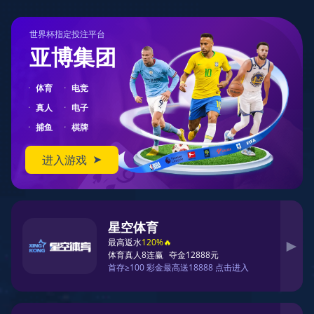
体育明星
Home
NBA续集：超级巨星的传奇再起
NBA续集：超级巨星的传奇再起