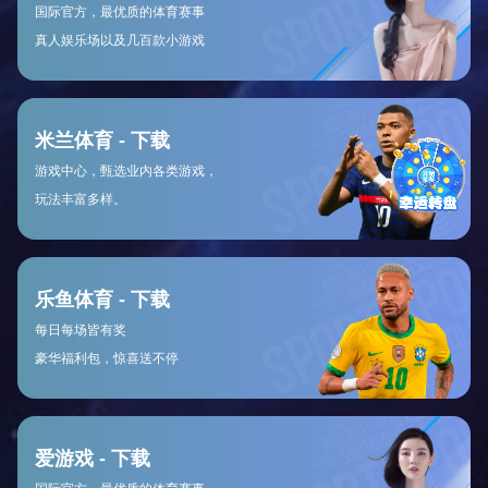
文字阐述内容
文字阐述内容
文字阐述内容
---
总结：
《超级巨星的传奇再起》通过深刻的人物描写和生动的比赛
场面，不仅延续了NBA传奇的辉煌，也展示了篮球文化在社
会中的深远影响。观众在观看中不仅能感受到巨星们的荣耀
与挑战，更能体验到背后的付出与奋斗，这使得影片成为一
部不可多得的体育传记佳作。
Prev Post
Next Post