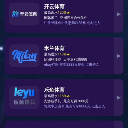
Posted On:
2026-03-07 06:53:38
### 文章摘要
NBA续集《超级巨星的传奇再起》将观众带入一个深入挖掘
篮球巨星背后故事的全新篇章。通过丰富的叙事和精彩的比
赛场面，揭示了超级巨星们在职业生涯中的挑战与成长，不
仅展示了他们的个人传奇，更探索了背后的人性和努力。本
文将从多个角度深入探讨这部续集如何通过情感共鸣和精湛
的制作，为观众呈现了一个令人心驰神往的NBA篮球世界。
---